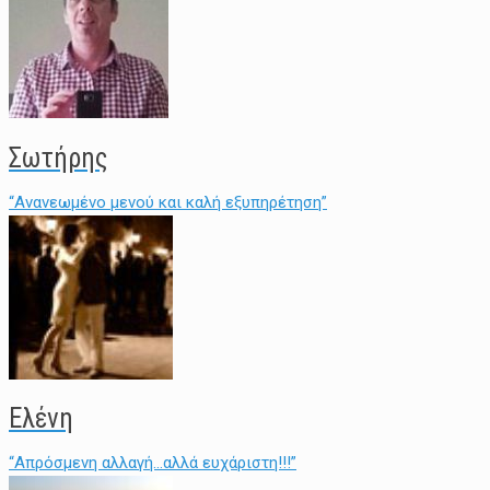
Σωτήρης
“Ανανεωμένο μενού και καλή εξυπηρέτηση”
Ελένη
“Απρόσμενη αλλαγή...αλλά ευχάριστη!!!”